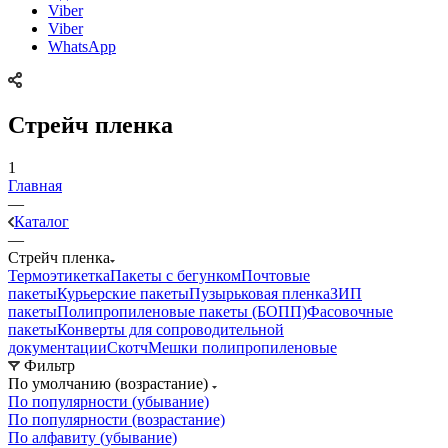
Viber
Viber
WhatsApp
Стрейч пленка
1
Главная
—
Каталог
—
Стрейч пленка
Термоэтикетка
Пакеты с бегунком
Почтовые
пакеты
Курьерские пакеты
Пузырьковая пленка
ЗИП
пакеты
Полипропиленовые пакеты (БОПП)
Фасовочные
пакеты
Конверты для сопроводительной
документации
Скотч
Мешки полипропиленовые
Фильтр
По умолчанию (возрастание)
По популярности (убывание)
По популярности (возрастание)
По алфавиту (убывание)