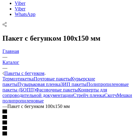
Viber
Viber
WhatsApp
Пакет с бегунком 100x150 мм
Главная
—
Каталог
—
Пакеты с бегунком
Термоэтикетка
Почтовые пакеты
Курьерские
пакеты
Пузырьковая пленка
ЗИП пакеты
Полипропиленовые
пакеты (БОПП)
Фасовочные пакеты
Конверты для
сопроводительной документации
Стрейч пленка
Скотч
Мешки
полипропиленовые
—
Пакет с бегунком 100x150 мм