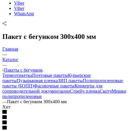
Viber
Viber
WhatsApp
Пакет с бегунком 300х400 мм
Главная
—
Каталог
—
Пакеты с бегунком
Термоэтикетка
Почтовые пакеты
Курьерские
пакеты
Пузырьковая пленка
ЗИП пакеты
Полипропиленовые
пакеты (БОПП)
Фасовочные пакеты
Конверты для
сопроводительной документации
Стрейч пленка
Скотч
Мешки
полипропиленовые
—
Пакет с бегунком 300х400 мм
Хит