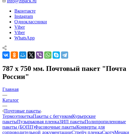
Info@zipack.ru
Вконтакте
Instagram
Одноклассники
Viber
Viber
WhatsApp
787 х 750 мм. Почтовый пакет "Почта
России"
Главная
—
Каталог
—
Почтовые пакеты
Термоэтикетка
Пакеты с бегунком
Курьерские
пакеты
Пузырьковая пленка
ЗИП пакеты
Полипропиленовые
пакеты (БОПП)
Фасовочные пакеты
Конверты для
сопроводительной документации
Стрейч пленка
Скотч
Мешки