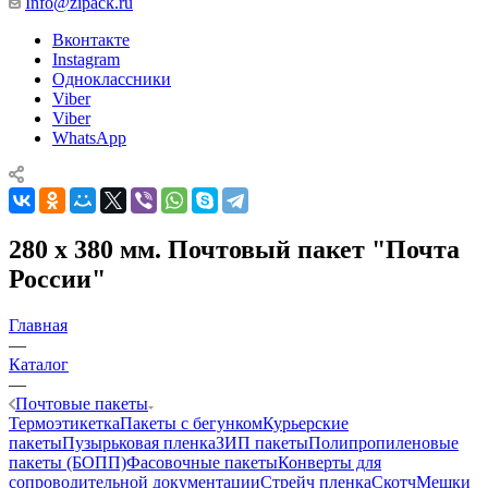
Info@zipack.ru
Вконтакте
Instagram
Одноклассники
Viber
Viber
WhatsApp
280 х 380 мм. Почтовый пакет "Почта
России"
Главная
—
Каталог
—
Почтовые пакеты
Термоэтикетка
Пакеты с бегунком
Курьерские
пакеты
Пузырьковая пленка
ЗИП пакеты
Полипропиленовые
пакеты (БОПП)
Фасовочные пакеты
Конверты для
сопроводительной документации
Стрейч пленка
Скотч
Мешки