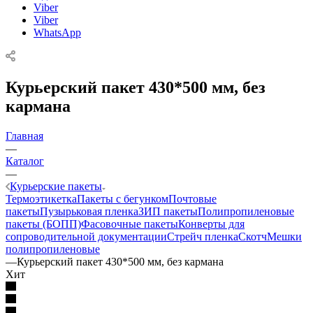
Viber
Viber
WhatsApp
Курьерский пакет 430*500 мм, без
кармана
Главная
—
Каталог
—
Курьерские пакеты
Термоэтикетка
Пакеты с бегунком
Почтовые
пакеты
Пузырьковая пленка
ЗИП пакеты
Полипропиленовые
пакеты (БОПП)
Фасовочные пакеты
Конверты для
сопроводительной документации
Стрейч пленка
Скотч
Мешки
полипропиленовые
—
Курьерский пакет 430*500 мм, без кармана
Хит